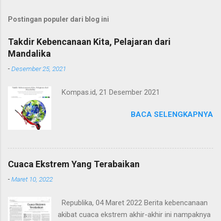
Postingan populer dari blog ini
Takdir Kebencanaan Kita, Pelajaran dari
Mandalika
-
Desember 25, 2021
Kompas.id, 21 Desember 2021
BACA SELENGKAPNYA
Cuaca Ekstrem Yang Terabaikan
-
Maret 10, 2022
Republika, 04 Maret 2022 Berita kebencanaan
akibat cuaca ekstrem akhir-akhir ini nampaknya