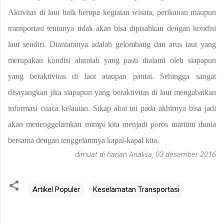
Aktivitas di laut baik berupa kegiatan wisata, perikanan maupun
transportasi tentunya tidak akan bisa dipisahkan dengan kondisi
laut sendiri. Diantaranya adalah gelombang dan arus laut yang
merupakan kondisi alamiah yang pasti dialami oleh siapapun
yang beraktivitas di laut ataupan pantai. Sehingga sangat
disayangkan jika siapapun yang beraktivitas di laut mengabaikan
informasi cuaca kelautan. Sikap abai ini pada akhirnya bisa jadi
akan menenggelamkan mimpi kita menjadi poros maritim dunia
bersama dengan tenggelamnya kapal-kapal kita.
dimuat di harian Analisa, 03 desember 2016
Artikel Populer
Keselamatan Transportasi
K