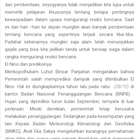
dari pemberitaan, seyogyanya tidak menjadikan kita lupa untuk
memetik pelajaran khususnya tentang betapa pentingnya
kewaspadaan dalam upaya mengurangi resiko bencana. Saat
ini dan hari –hari ke depan mungkin akan banyak pemberitaan
tentang bencana yang sepertinya terjadi secara tiba-tiba.
Padahal sebenarnya mungkin saja alam telah menunjukkan
gejala yang bisa kita jadikan tanda untuk bersiap siaga dalam
rangka mengurangi resiko bencana.
El Nino dan prediksinya
Menkopolhukam Luhut Binsar Panjaitan mengatakan bahwa
Pemerintah salah memprediksi dampak yang ditimbulkan El
Nino. Hal ini diungkapkannya tahun lalu pada rabu
(28/10)
di
kantor Badan Nasional Penanggulangan Bencana (BNPB) .
Hujan yang diprediksi turun bulan September, ternyata di luar
perkiraan. Meski demikian, pemerintah tetap berusaha
melakukan penanggulangan. Sedangkan pada kesempatan yang
lain Kepala Badan Meteorologi Klimatologi dan Geofisika
(BMKG), Andi Eka Sakya mengeluhkan kurangnya pemahaman
akan iklim dan cuaca yang sangat diperlukan untuk mencegah