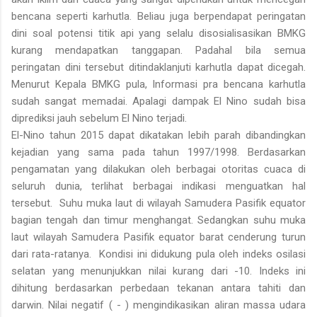
bencana seperti karhutla. Beliau juga berpendapat peringatan
dini soal potensi titik api yang selalu disosialisasikan BMKG
kurang mendapatkan tanggapan. Padahal bila semua
peringatan dini tersebut ditindaklanjuti karhutla dapat dicegah.
Menurut Kepala BMKG pula, Informasi pra bencana karhutla
sudah sangat memadai. Apalagi dampak El Nino sudah bisa
diprediksi jauh sebelum El Nino terjadi.
El-Nino tahun 2015 dapat dikatakan lebih parah dibandingkan
kejadian yang sama pada tahun 1997/1998. Berdasarkan
pengamatan yang dilakukan oleh berbagai otoritas cuaca di
seluruh dunia, terlihat berbagai indikasi menguatkan hal
tersebut. Suhu muka laut di wilayah Samudera Pasifik equator
bagian tengah dan timur menghangat. Sedangkan suhu muka
laut wilayah Samudera Pasifik equator barat cenderung turun
dari rata-ratanya. Kondisi ini didukung pula oleh indeks osilasi
selatan yang menunjukkan nilai kurang dari -10. Indeks ini
dihitung berdasarkan perbedaan tekanan antara tahiti dan
darwin. Nilai negatif ( - ) mengindikasikan aliran massa udara