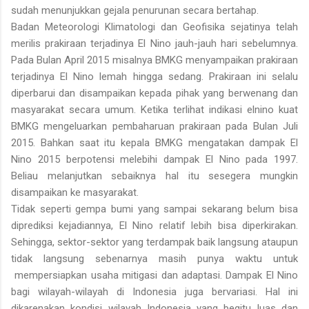
sudah menunjukkan gejala penurunan secara bertahap.
Badan Meteorologi Klimatologi dan Geofisika sejatinya telah
merilis prakiraan terjadinya El Nino jauh-jauh hari sebelumnya.
Pada Bulan April 2015 misalnya BMKG menyampaikan prakiraan
terjadinya El Nino lemah hingga sedang. Prakiraan ini selalu
diperbarui dan disampaikan kepada pihak yang berwenang dan
masyarakat secara umum. Ketika terlihat indikasi elnino kuat
BMKG mengeluarkan pembaharuan prakiraan pada Bulan Juli
2015. Bahkan saat itu kepala BMKG mengatakan dampak El
Nino 2015 berpotensi melebihi dampak El Nino pada 1997.
Beliau melanjutkan sebaiknya hal itu sesegera mungkin
disampaikan ke masyarakat.
Tidak seperti gempa bumi yang sampai sekarang belum bisa
diprediksi kejadiannya, El Nino relatif lebih bisa diperkirakan.
Sehingga, sektor-sektor yang terdampak baik langsung ataupun
tidak langsung sebenarnya masih punya waktu untuk
mempersiapkan usaha mitigasi dan adaptasi. Dampak El Nino
bagi wilayah-wilayah di Indonesia juga bervariasi. Hal ini
dikarenakan kondisi wilayah Indonesia yang begitu luas dan