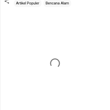
Artikel Populer
Bencana Alam
K
o
m
e
n
t
a
r